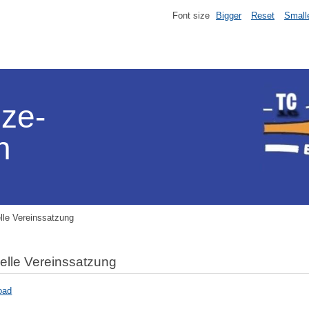
Font size
Bigger
Reset
Small
lze-
n
lle Vereinssatzung
elle Vereinssatzung
oad